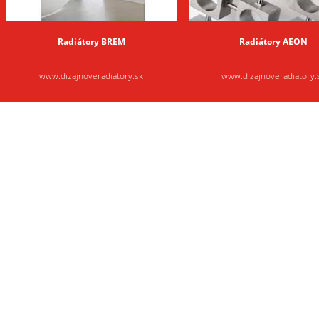
Radiátory BREM
Radiátory AEON
www.dizajnoveradiatory.sk
www.dizajnoveradiatory.