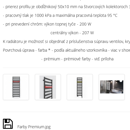
- prierez profilu je obdĺžnikový 50x10 mm na štvorcových kolektoroc
- pracovný tlak je 1000 kPa a maximálna pracovná teplota 95 °C
- pri prevedení chróm: výkon topnej tyče - 200 W
centrálny výkon - 207 W
K radiátoru je možnosť si objednať z príslušenstva súpravu ventilov, kr
Povrchová úprava - farba * - podľa aktuálneho vzorkovníka - viac v s
- prémium - prémiové farby - viď. príloha
Farby Premium.jpg