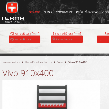
DOMOV
O NÁS
SORTIMENT
PRÍSLUŠENSTVO
DOD
Výška radiátora [mm]
Šírka radiátora [mm]
Far
...
termaheat.sk
Kúpelňové radiátory
Vivo
Vivo 910x400
Vivo 910x400