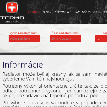
DOMOV
O NÁS
SORTIMENT
PRÍSLUŠENSTVO
DOD
Výška radiátora [mm]
Šírka radiátora [mm]
Far
...
Informácie
Radiátor môže byť aj krásny, ak sa sami nevie
vyberieme Vám ten najvhodnejší.
Potrebný výkon si orientačne určíte tak, že pl
odhad potrebného výkonu. Ten samozrejme závis
okien, požiadaviek na tepelnú pohodu a pod.
Pri výbere príslušenstva budete v prípade ce