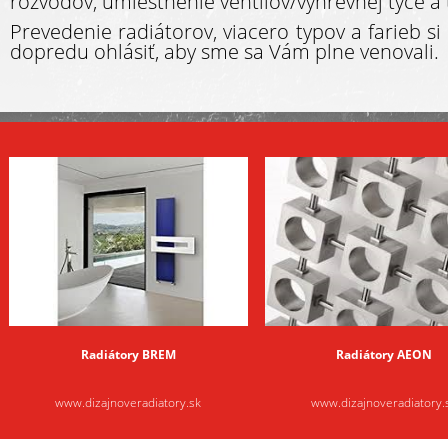
rozvodov, umiestnenie ventilov/výhrevnej tyče a t
Prevedenie radiátorov, viacero typov a farieb s
dopredu ohlásiť, aby sme sa Vám plne venovali.
Radiátory BREM
Radiátory AEON
www.dizajnoveradiatory.sk
www.dizajnoveradiatory.