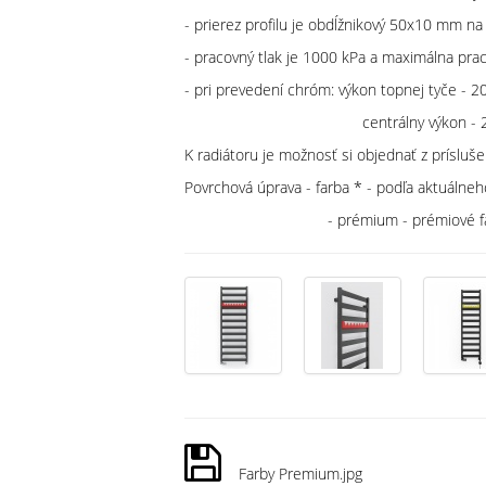
- prierez profilu je obdĺžnikový 50x10 mm 
- pracovný tlak je 1000 kPa a maximálna pra
- pri prevedení chróm: výkon topnej tyče - 
centrálny výkon - 22
K radiátoru je možnosť si objednať z prísluše
Povrchová úprava - farba * - podľa aktuálne
- prémium - prémiové farby - 
Farby Premium.jpg