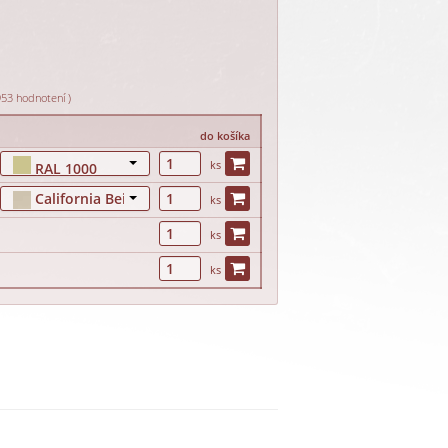
953 hodnotení )
do košíka
ks
RAL 1000
California Beige
ks
ks
ks