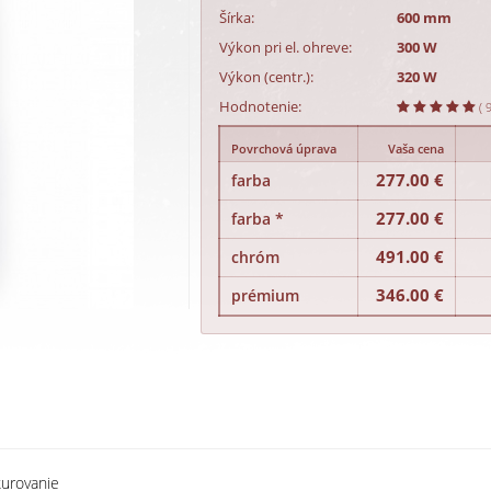
Šírka:
600 mm
Výkon pri el. ohreve:
300 W
Výkon (centr.):
320 W
Hodnotenie:
( 
Povrchová úprava
Vaša cena
277.00 €
farba
277.00 €
farba *
491.00 €
chróm
346.00 €
prémium
kurovanie