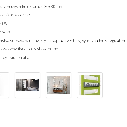
na štvorcových kolektoroch 30x30 mm
covná teplota 95 °C
200 W
4 W
nstva súpravu ventilov, kryciu súpravu ventilov, výhrevnú tyč s regulátor
ho vzorkovníka - viac v showroome
viď. príloha