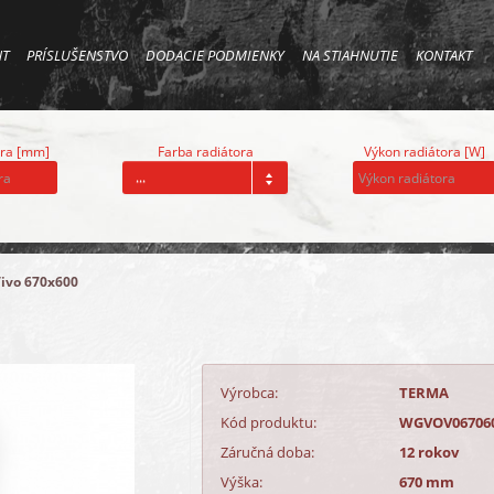
NT
PRÍSLUŠENSTVO
DODACIE PODMIENKY
NA STIAHNUTIE
KONTAKT
ora [mm]
Farba radiátora
Výkon radiátora [W]
...
ivo 670x600
Výrobca:
TERMA
Kód produktu:
WGVOV06706
Záručná doba:
12 rokov
Výška:
670 mm