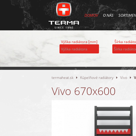
DOMOV
O NÁS
SORTIME
Výška radiátora [mm]
Šírka radiát
termaheat.sk
Kúpelňové radiátory
Vivo
V
Vivo 670x600