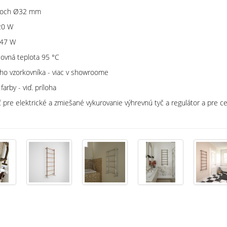
toroch Ø32 mm
120 W
7 W
covná teplota 95 °C
eho vzorkovníka - viac v showroome
viď. príloha
ť pre elektrické a zmiešané vykurovanie výhrevnú tyč a regulátor a pre 