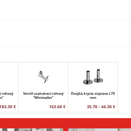
ý rohový
Ventil uzatvárací rohový
Dvojitá krycia súprava L70
st"
"Minimalist"
mm
 183.30 €
163.60 €
35.70 - 44.30 €