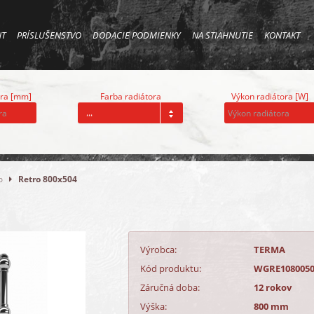
NT
PRÍSLUŠENSTVO
DODACIE PODMIENKY
NA STIAHNUTIE
KONTAKT
ora [mm]
Farba radiátora
Výkon radiátora [W]
...
o
Retro 800x504
Výrobca:
TERMA
Kód produktu:
WGRE108005
Záručná doba:
12 rokov
Výška:
800 mm