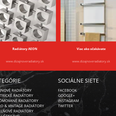
Radiátory AEON
Viac ako očakávate
www.dizajnoveradiatory.sk
www.dizajnoveradiatory.sk
TEGÓRIE
SOCIÁLNE SIETE
AJNOVÉ RADIÁTORY
FACEBOOK
TRICKÉ RADIÁTORY
GOOGLE+
ÓMOVANÉ RADIÁTORY
INSTAGRAM
RO & VINTAGE RADIÁTORY
TWITTER
ELŇOVÉ RADIÁTORY