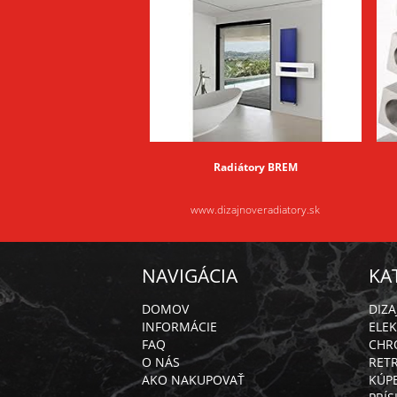
Radiátory BREM
www.dizajnoveradiatory.sk
NAVIGÁCIA
KA
DOMOV
DIZ
INFORMÁCIE
ELEK
FAQ
CHR
O NÁS
RET
AKO NAKUPOVAŤ
KÚP