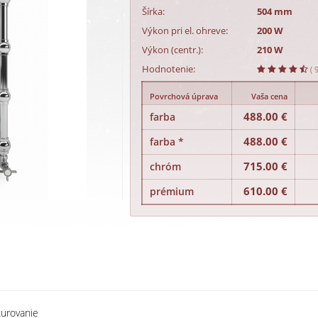
Šírka:
504 mm
Výkon pri el. ohreve:
200 W
Výkon (centr.):
210 W
Hodnotenie:
( 
Povrchová úprava
Vaša cena
488.00 €
farba
488.00 €
farba *
715.00 €
chróm
610.00 €
prémium
kurovanie