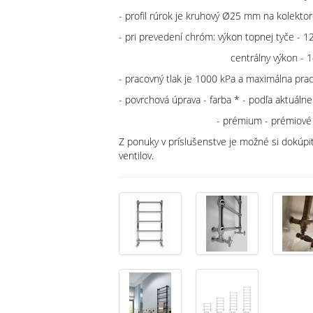
- profil rúrok je kruhový Ø25 mm na kolek
- pri prevedení chróm: výkon topnej tyče - 
centrálny výkon - 14
- pracovný tlak je 1000 kPa a maximálna pra
- povrchová úprava - farba * - podľa aktuáln
- prémium - prémiové farby - 
Z ponuky v príslušenstve je možné si dokúpi
ventilov.