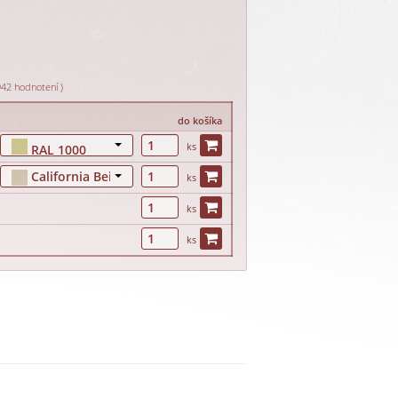
942 hodnotení )
do košíka
ks
RAL 1000
California Beige
ks
ks
ks