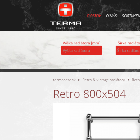
DOMOV
O NÁS
SORTIME
Výška radiátora [mm]
Šírka radiát
termaheat.sk
Retro & vintage radiátory
Retr
Retro 800x504