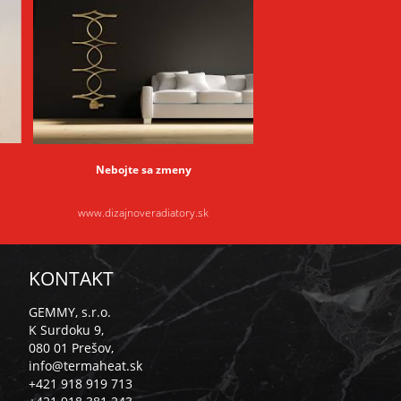
Nebojte sa zmeny
www.dizajnoveradiatory.sk
KONTAKT
GEMMY, s.r.o.
K Surdoku 9,
080 01 Prešov,
info@termaheat.sk
+421 918 919 713