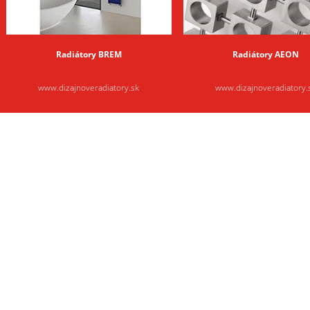
Radiátory BREM
Radiátory AEON
www.dizajnoveradiatory.sk
www.dizajnoveradiatory.