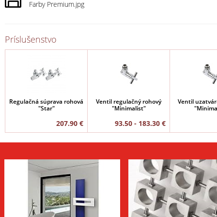
Farby Premium.jpg
Príslušenstvo
Regulačná súprava rohová
Ventil regulačný rohový
Ventil uzatvár
"Star"
"Minimalist"
"Minimal
207.90 €
93.50 - 183.30 €