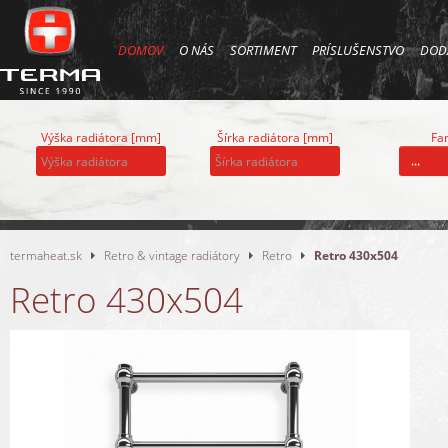
DOMOV
O NÁS
SORTIMENT
PRÍSLUŠENSTVO
DOD
Výška radiátora [mm]
Šírka radiátora [mm]
Far
...
termaheat.sk
Retro & vintage radiátory
Retro
Retro 430x504
Retro 430x504