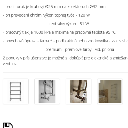
- profil rúrok je kruhový Ø25 mm na kolektoroch Ø32 mm
- pri prevedení chróm: výkon topnej tyče - 120 W
centrálny výkon - 81 W
- pracovný tlak je 1000 kPa a maximálna pracovná teplota 95 °C
- povrchová úprava - farba * - podľa aktuálneho vzorkovníka - viac v 
- prémium - prémiové farby - viď. príloha
Z ponuky v príslušenstve je možné si dokúpiť pre elektrické a zmiešan
ventilov.