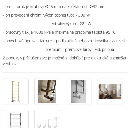
- profil rúrok je kruhový Ø25 mm na kolektoroch Ø32 mm
- pri prevedení chróm: výkon topnej tyče - 300 W
centrálny výkon - 284 W
- pracovný tlak je 1000 kPa a maximálna pracovná teplota 95 °C
- povrchová úprava - farba * - podľa aktuálneho vzorkovníka - viac v 
- prémium - prémiové farby - viď. príloha
Z ponuky v príslušenstve je možné si dokúpiť pre elektrické a zmiešan
ventilov.