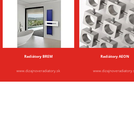
Radiátory BREM
Radiátory AEON
www.dizajnoveradiatory.sk
www.dizajnoveradiatory.