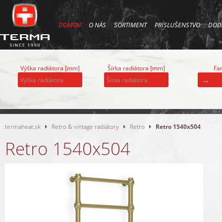
DOMOV
O NÁS
SORTIMENT
PRÍSLUŠENSTVO
DOD
Výška radiátora [mm]
Šírka radiátora [mm]
Far
...
termaheat.sk
Retro & vintage radiátory
Retro
Retro 1540x504
Retro 1540x504