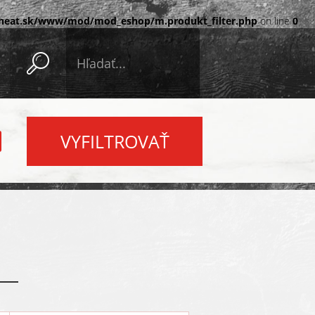
eat.sk/www/mod/mod_eshop/m.produkt_filter.php
on line
0