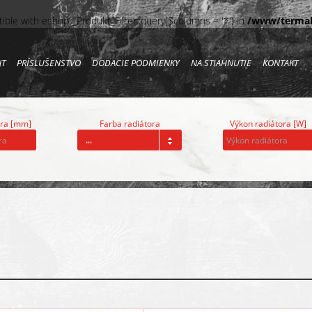
tible with eshop\_Produkt_Filter::query($columns = '*') in
/www/termah
NT
PRÍSLUŠENSTVO
DODACIE PODMIENKY
NA STIAHNUTIE
KONTAKT
ora [mm]
Farba radiátora
Výkon radiátora [W]
...