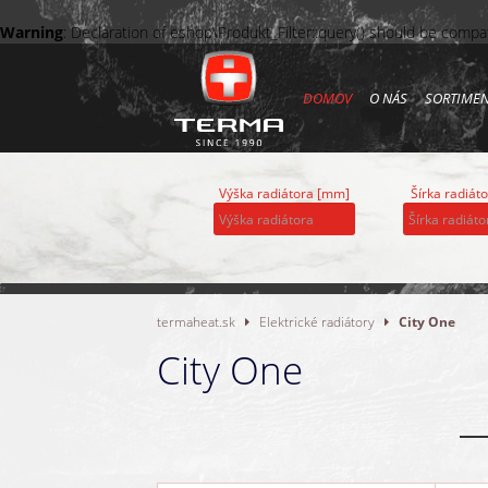
Warning
: Declaration of eshop\Produkt_Filter::query() should be compa
DOMOV
O NÁS
SORTIME
Výška radiátora [mm]
Šírka radiát
termaheat.sk
Elektrické radiátory
City One
City One